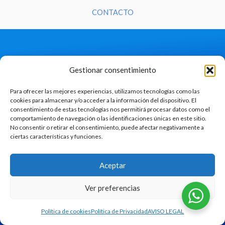
CONTACTO
Gestionar consentimiento
NO TE PIERDAS ESTA EXPERIENCIA
Para ofrecer las mejores experiencias, utilizamos tecnologías como las
cookies para almacenar y/o acceder a la información del dispositivo. El
consentimiento de estas tecnologías nos permitirá procesar datos como el
comportamiento de navegación o las identificaciones únicas en este sitio.
No consentir o retirar el consentimiento, puede afectar negativamente a
ciertas características y funciones.
Aceptar
Copyright © 2026 magoru.net
Ver preferencias
POLÍTICA DE PRIVACIDAD
Política de cookies
Política de Privacidad
AVISO LEGAL
AVISO LEGAL