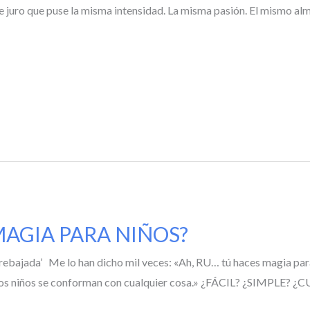
te juro que puse la misma intensidad. La misma pasión. El mism
 MAGIA PARA NIÑOS?
rebajada’ Me lo han dicho mil veces: «Ah, RU… tú haces magia para
«Los niños se conforman con cualquier cosa.» ¿FÁCIL? ¿SIMPLE? 