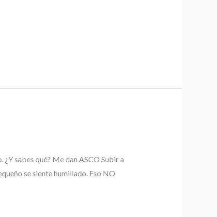
o. ¿Y sabes qué? Me dan ASCO Subir a
 pequeño se siente humillado. Eso NO