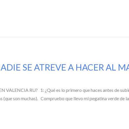
ADIE SE ATREVE A HACER AL M
LENCIA RU? 1: ¿Qué es lo primero que haces antes de subirt
s (que son muchas). Compruebo que llevo mi pegatina verde de la su