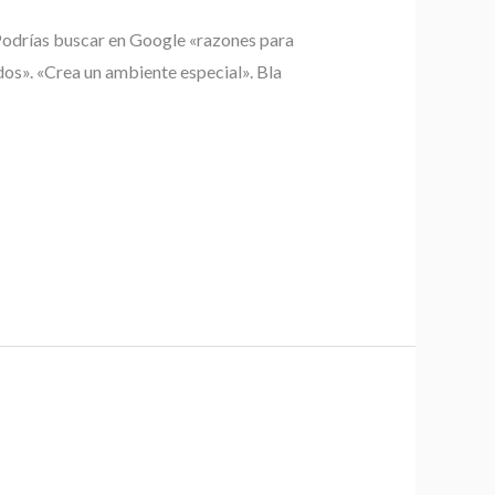
Podrías buscar en Google «razones para
ados». «Crea un ambiente especial». Bla