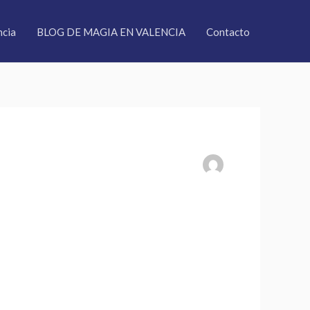
ncia
BLOG DE MAGIA EN VALENCIA
Contacto