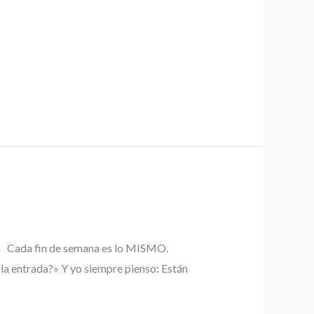
a Cada fin de semana es lo MISMO.
la entrada?» Y yo siempre pienso: Están