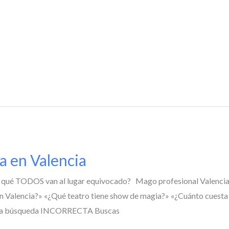
a en Valencia
or qué TODOS van al lugar equivocado? Mago profesional Valenci
 Valencia?» «¿Qué teatro tiene show de magia?» «¿Cuánto cuesta 
La búsqueda INCORRECTA Buscas